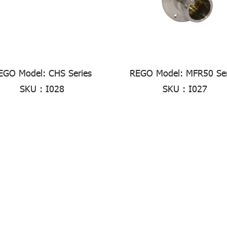
EGO Model: CHS Series
REGO Model: MFR50 Ser
SKU : I028
SKU : I027