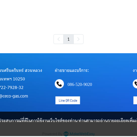
1
 ถนนศรีนครินทร์ สวนหลวง
ฝ่ายขายและบริการ:
งา
ุงเทพฯ 10250
086-520-9020
722-7928-32
es@ceco-gas.com
และประสบการณ์ที่ดีในการใช้งานเว็บไซต์ของท่าน ท่านสามารถอ่านรายละเอียดเพิ่มเ
Powered By
MakeWebEasy