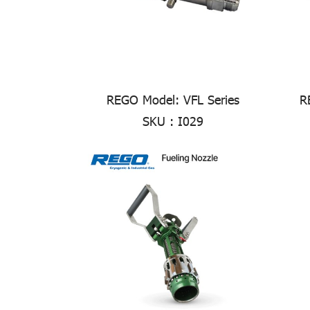
REGO Model: VFL Series
R
SKU : I029