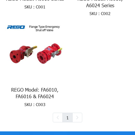
A6024 Series
SKU : C001
SKU : C002
REGO Model: FA6010,
FA6016 & FA6024
SKU : C003
1