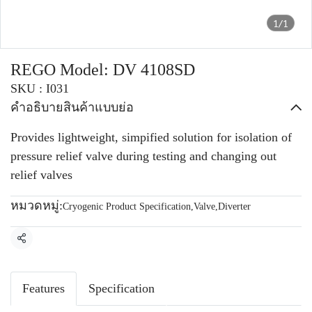
1/1
REGO Model: DV 4108SD
SKU : I031
คำอธิบายสินค้าแบบย่อ
Provides lightweight, simpified solution for isolation of
pressure relief valve during testing and changing out
relief valves
หมวดหมู่:
Cryogenic Product Specification
,
Valve
,
Diverter
แชร์
Features
Specification