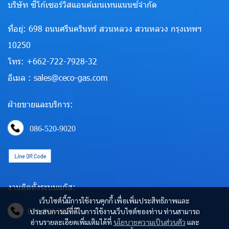
บริษัท ซีโก้เซอร์วิสแอนด์เมนเทนแนนซ์จำกัด
ที่อยู่: 698 ถนนศรีนครินทร์ สวนหลวง สวนหลวง กรุงเทพฯ
10250
โทร: +662-722-7928-32
อีเมล : sales@ceco-gas.com
ฝ่ายขายและบริการ:
086-520-9020
งานติดตั้งระบบแก๊ส:
เว็บไซต์นี้มีการใช้งานคุกกี้ เพื่อเพิ่มประสิทธิภาพและ
ประสบการณ์ที่ดีในการใช้งานเว็บไซต์ของท่าน ท่านสามารถ
081-890-3290
อ่านรายละเอียดเพิ่มเติมได้ที่
นโยบายความเป็นส่วนตัว
และ