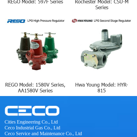
REGO Model: 597F Series
Rochester Model: CSU-M
Series
REGO Model: 1580V Series,
Hwa Young Model: HYR-
AA1580V Series
815
Cities Engineering Co., Ltd
Ceco Industrial Gas Co., Ltd
Ceco Service and Maintenance Co., Ltd