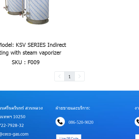
odel: KSV SERIES Indirect
ting with steam vaporizer
SKU : F009
1
 ถนนศรีนครินทร์ สวนหลวง
ฝ่ายขายและบริการ:
งา
ุงเทพฯ 10250
086-520-9020
722-7928-32
es@ceco-gas.com