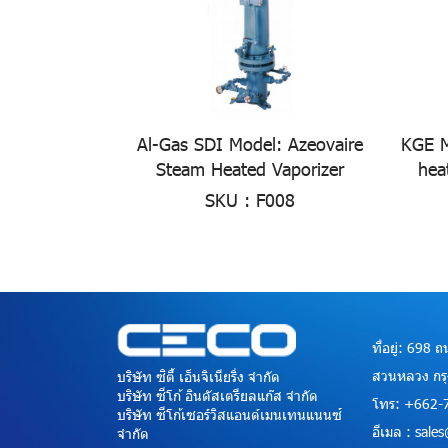
Al-Gas SDI Model: Azeovaire
KGE M
Steam Heated Vaporizer
hea
SKU : F008
ที่อยู่: 698
สวนหลวง กร
บริษัท ซิตี้ เอ็นจิเนียริ่ง จำกัด
บริษัท ซีโก้ อินดัสเตรียลแก๊ส จำกัด
โทร: +662-
บริษัท ซีโก้เซอร์วิสแอนด์เมนเทนแนนซ์
อีเมล : sal
จำกัด