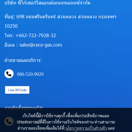
บริษัท ซีโก้เซอร์วิสแอนด์เมนเทนแนนซ์จำกัด
ที่อยู่: 698 ถนนศรีนครินทร์ สวนหลวง สวนหลวง กรุงเทพฯ
10250
โทร: +662-722-7928-32
อีเมล : sales@ceco-gas.com
ฝ่ายขายและบริการ:
086-520-9020
งานติดตั้งระบบแก๊ส:
เว็บไซต์นี้มีการใช้งานคุกกี้ เพื่อเพิ่มประสิทธิภาพและ
ประสบการณ์ที่ดีในการใช้งานเว็บไซต์ของท่าน ท่านสามารถ
081-890-3290
อ่านรายละเอียดเพิ่มเติมได้ที่
นโยบายความเป็นส่วนตัว
และ