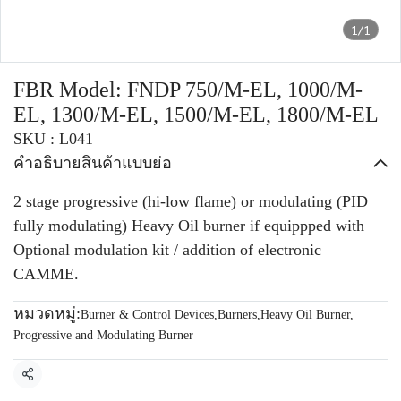
1/1
FBR Model: FNDP 750/M-EL, 1000/M-
EL, 1300/M-EL, 1500/M-EL, 1800/M-EL
SKU : L041
คำอธิบายสินค้าแบบย่อ
2 stage progressive (hi-low flame) or modulating (PID
fully modulating) Heavy Oil burner if equippped with
Optional modulation kit / addition of electronic
CAMME.
หมวดหมู่:
Burner & Control Devices
,
Burners
,
Heavy Oil Burner
,
Progressive and Modulating Burner
แชร์