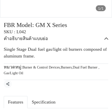
1/1
FBR Model: GM X Series
SKU : L042
คำอธิบายสินค้าแบบย่อ
Single Stage Dual fuel gas/light oil burners composed of
aluminum frame.
หมวดหมู่:
Burner & Control Devices
,
Burners
,
Dual Fuel Burner
,
Gas/Light Oil
แชร์
Features
Specification