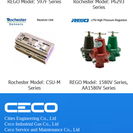
REGO Model: 597F Series
Rochester Model: P6293
Series
Rochester Model: CSU-M
REGO Model: 1580V Series,
Series
AA1580V Series
Cities Engineering Co., Ltd
Ceco Industrial Gas Co., Ltd
Ceco Service and Maintenance Co., Ltd