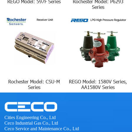
REGO Model: 597F Series
Rochester Model: P6293
Series
Rochester Model: CSU-M
REGO Model: 1580V Series,
Series
AA1580V Series
Cities Engineering Co., Ltd
Ceco Industrial Gas Co., Ltd
Ceco Service and Maintenance Co., Ltd