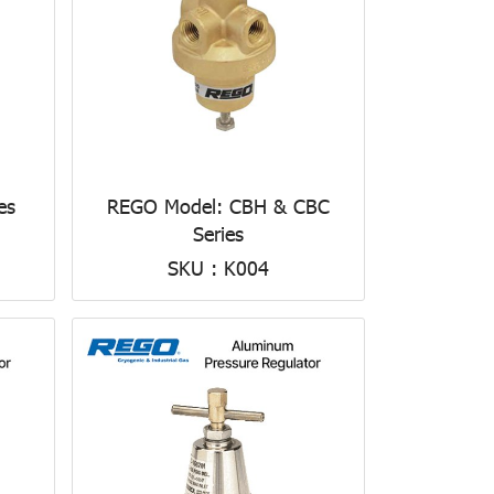
es
REGO Model: CBH & CBC
Series
SKU : K004