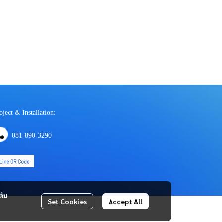
oject & Installation:
081-890-3290
ติม
Set Cookies
Accept All