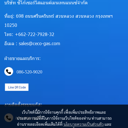
บริษัท ซีโก้เซอร์วิสแอนด์เมนเทนแนนซ์จำกัด
ที่อยู่: 698 ถนนศรีนครินทร์ สวนหลวง สวนหลวง กรุงเทพฯ
10250
โทร: +662-722-7928-32
อีเมล : sales@ceco-gas.com
ฝ่ายขายและบริการ:
086-520-9020
งานติดตั้งระบบแก๊ส:
เว็บไซต์นี้มีการใช้งานคุกกี้ เพื่อเพิ่มประสิทธิภาพและ
ประสบการณ์ที่ดีในการใช้งานเว็บไซต์ของท่าน ท่านสามารถ
081-890-3290
อ่านรายละเอียดเพิ่มเติมได้ที่
นโยบายความเป็นส่วนตัว
และ