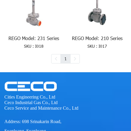
REGO Model: 231 Series
REGO Model: 210 Series
SKU : I018
SKU : I017
1
Cities Engineering Co., Ltd
Ceco Industrial Gas Co., Ltd
Ceco Service and Maintenance Co., Ltd
Address: 698 Srinakarin Road,
Suanluang, Suanluang,