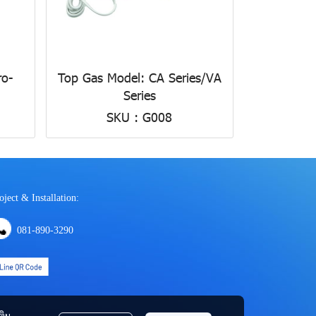
ro-
Top Gas Model: CA Series/VA
Series
SKU : G008
oject & Installation:
081-890-3290
ติม