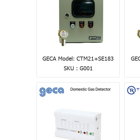
GECA Model: CTM21+SE183
GE
SKU : G001